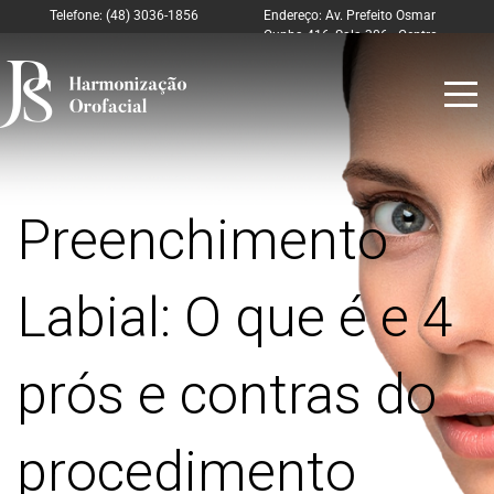
Telefone: (48) 3036-1856
Endereço: Av. Prefeito Osmar
Cunha 416, Sala 306 - Centro
Florianópolis – SC
Preenchimento
Labial: O que é e 4
prós e contras do
procedimento