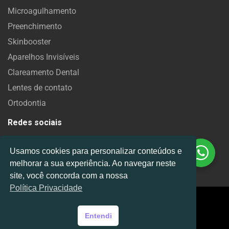
Microagulhamento
Preenchimento
Skinbooster
Aparelhos Invisíveis
Clareamento Dental
Lentes de contato
Ortodontia
Redes sociais
Precisa de ajuda?
Usamos cookies para personalizar conteúdos e
Chame no WhatsApp
melhorar a sua experiência. Ao navegar neste
site, você concorda com a nossa
Política Privacidade
2022 © Todos os
direitos reservados - Dr.
Entendi
João Paulo Savi