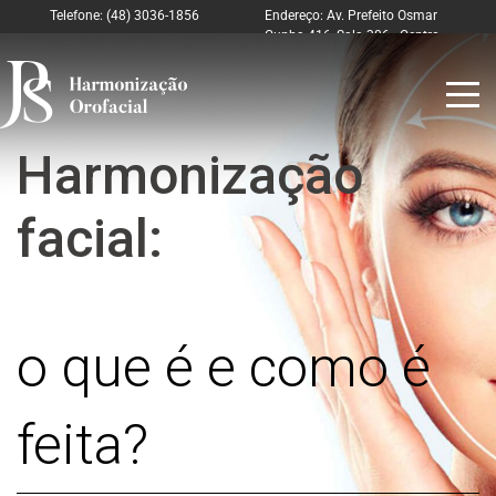
Telefone: (48) 3036-1856
Endereço: Av. Prefeito Osmar
Cunha 416, Sala 306 - Centro
Florianópolis – SC
Harmonização
facial:
o que é e como é
feita?