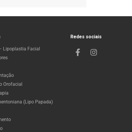
s
Redes sociais
 Lipoplastia Facial
ores
entação
 Orofacial
apia
mentoniana (Lipo Papada)
mento
to