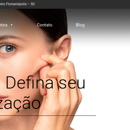
tro Florianópolis – SC
ntos
Contato
Blog
 Defina seu
zação