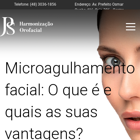
Telefone: (48) 3036-1856
Endereço: Av. Prefeito Osmar
Cunha 416, Sala 306 - Centro
Florianópolis – SC
Microagulhamento
facial: O que é e
quais as suas
vantagens?