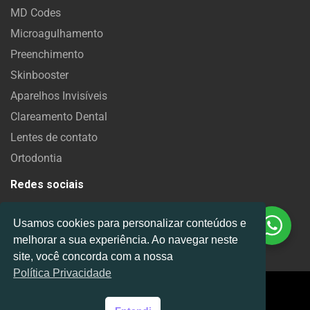
MD Codes
Microagulhamento
Preenchimento
Skinbooster
Aparelhos Invisíveis
Clareamento Dental
Lentes de contato
Ortodontia
Redes sociais
Precisa de ajuda?
Usamos cookies para personalizar conteúdos e
Chame no WhatsApp
melhorar a sua experiência. Ao navegar neste
site, você concorda com a nossa
Política Privacidade
2022 © Todos os
direitos reservados - Dr.